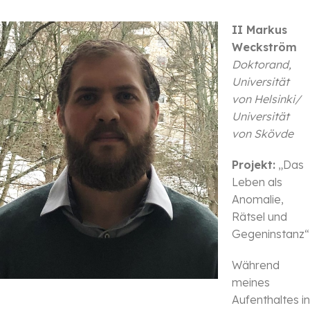
II Markus
Weckström
Doktorand,
Universität
von Helsinki/
Universität
von Skövde
Projekt:
„Das
Leben als
Anomalie,
Rätsel und
Gegeninstanz“
Während
meines
Aufenthaltes in