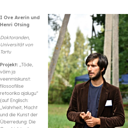
I Ove Averin und
Henri Otsing
Doktoranden,
Universität von
Tartu
Projekt:
„Tõde,
võim ja
veenmiskunst:
filosoofilise
retoorika ajalugu“
(auf Englisch:
„Wahrheit, Macht
und die Kunst der
Überredung: Die