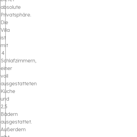
absolute
Privatsphäre.
Die
Villa
ist
mit
4
Schlafzimmern,
einer
voll
ausgestatteten
Küche
und
2,5
Bädern
ausgestattet.
Außerdem