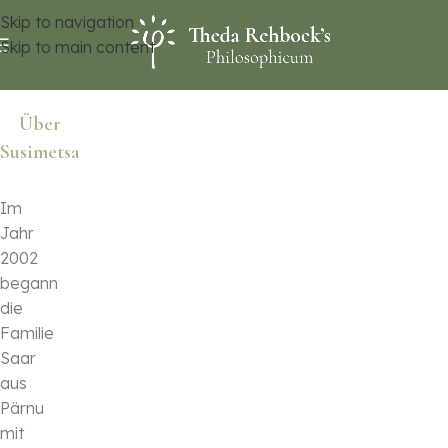
Skip to navigation
Skip to main content
Über
Susimetsa
Im
Jahr
2002
begann
die
Familie
Saar
aus
Pärnu
mit