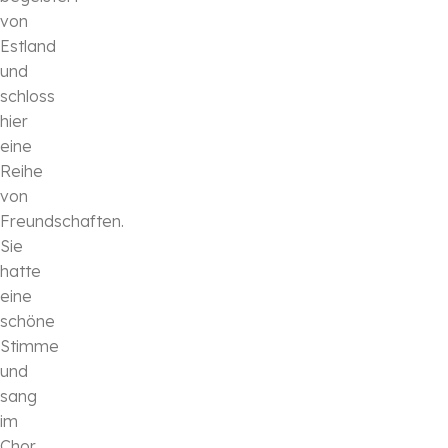
von
Estland
und
schloss
hier
eine
Reihe
von
Freundschaften.
Sie
hatte
eine
schöne
Stimme
und
sang
im
Chor