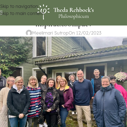
SÜNDMUSED
Skip to navigation
Viljandi Kultuuriakadeemia
Skip to main content
inspiratsioonipäev
Meelimari Sutrop
On 12/02/2023