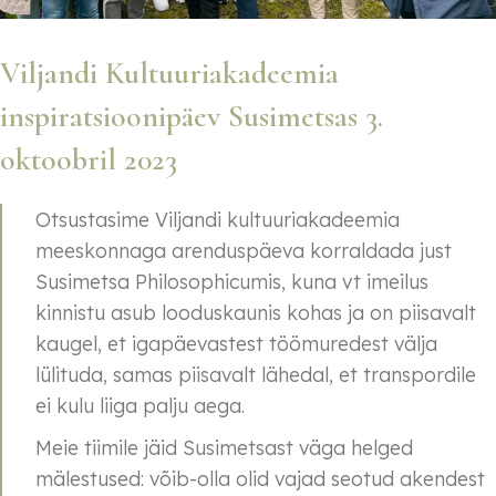
Viljandi Kultuuriakadeemia
inspiratsioonipäev Susimetsas 3.
oktoobril 2023
Otsustasime Viljandi kultuuriakadeemia
meeskonnaga arenduspäeva korraldada just
Susimetsa Philosophicumis, kuna vt imeilus
kinnistu asub looduskaunis kohas ja on piisavalt
kaugel, et igapäevastest töömuredest välja
lülituda, samas piisavalt lähedal, et transpordile
ei kulu liiga palju aega.
Meie tiimile jäid Susimetsast väga helged
mälestused: võib-olla olid vajad seotud akendest